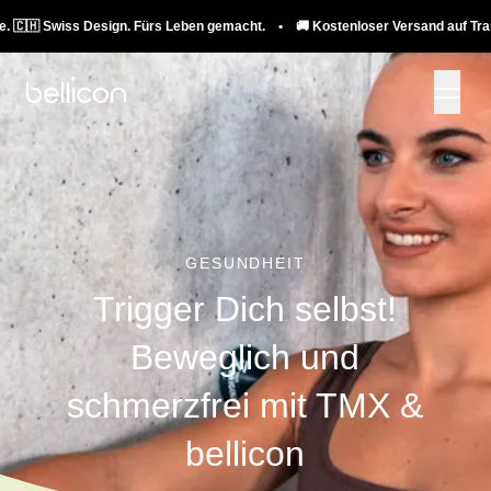
wiss Design. Fürs Leben gemacht. • 🚚 Kostenloser Versand auf Trampoline. 
GESUNDHEIT
Trigger Dich selbst!
Beweglich und
schmerzfrei mit TMX &
bellicon