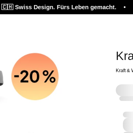
🇭 Swiss Design. Fürs Leben gemacht. • 🚚 Ko
kung
Beratung
Magazin
Shop
Kra
Kraft &