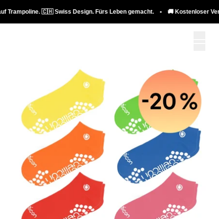
 Trampoline. 🇨🇭 Swiss Design. Fürs Leben gemacht. • 🚚 Kostenloser Versa