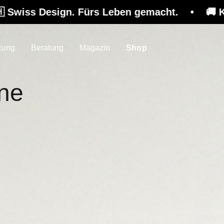
Leben gemacht. • 🚚 Kostenloser Versand auf 
kung
Beratung
Magazin
Shop
ine