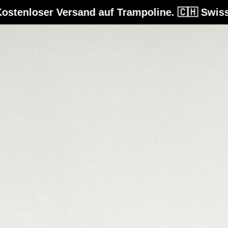
Trampoline. 🇨🇭 Swiss Design. Fürs Leben g