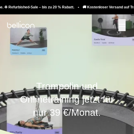
urbished-Sale – bis zu 20 % Rabatt. • 🚚 Kostenloser Versand auf Trampoline.
Trampolin und
Onlinetraining jetzt für
nur 39 €/Monat.