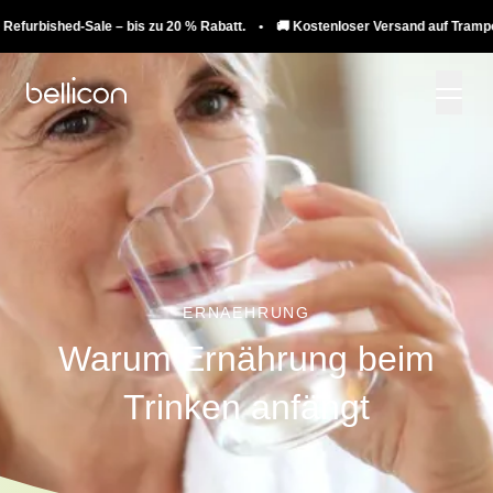
ed-Sale – bis zu 20 % Rabatt. • 🚚 Kostenloser Versand auf Trampoline. ♻️ Re
ERNAEHRUNG
Warum Ernährung beim
Trinken anfängt