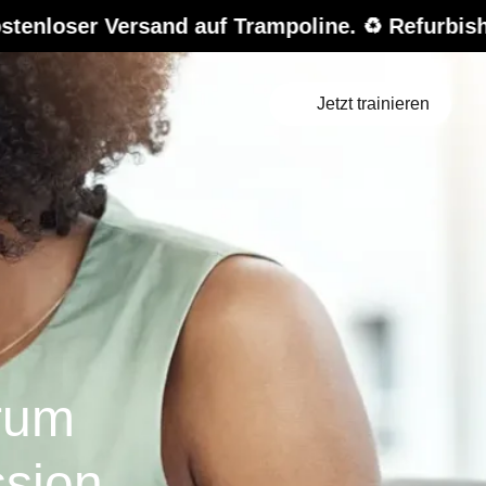
d auf Trampoline. ♻️ Refurbished-Sale – bis z
Jetzt trainieren
rum
ssion