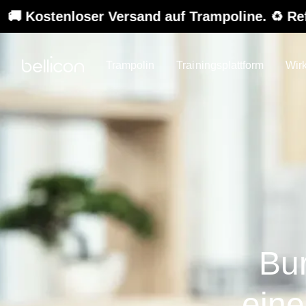
 Versand auf Trampoline. ♻️ Refurbished-Sale 
Trampolin
Trainingsplattform
Wir
Bu
eine