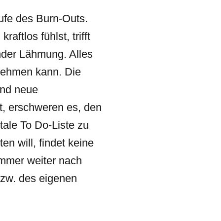
ufe des Burn-Outs.
ftlos fühlst, trifft
ender Lähmung. Alles
nnehmen kann. Die
und neue
t, erschweren es, den
tale To Do-Liste zu
en will, findet keine
immer weiter nach
bzw. des eigenen