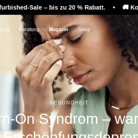
– bis zu 20 % Rabatt. • 🚚 Kostenloser Versan
kung
Beratung
Magazin
Shop
GESUNDHEIT
rn-On Syndrom – wa
 Erschöpfungsdepre