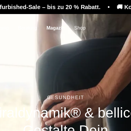
e – bis zu 20 % Rabatt. • 🚚 Kostenloser Vers
kung
Beratung
Magazin
Shop
GESUNDHEIT
iraldynamik® & bellic
Gestalte Dein