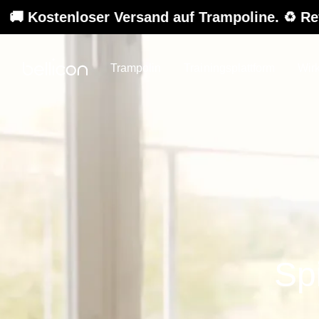
er Versand auf Trampoline. ♻️ Refurbished-Sal
Trampolin
Trainingsplattform
Wir
Sp