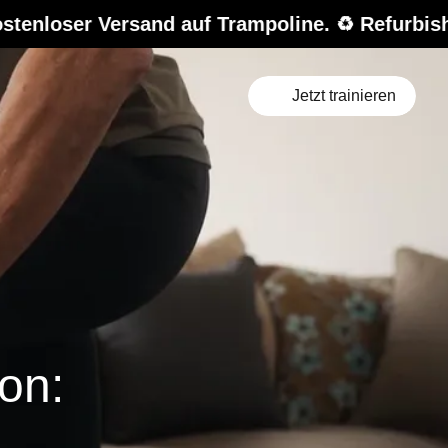
and auf Trampoline. ♻️ Refurbished-Sale – bis
Jetzt trainieren
on: