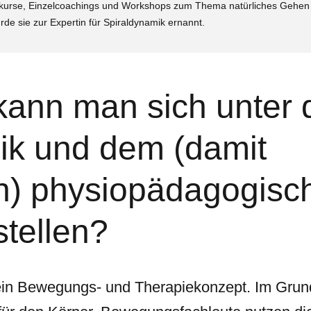
nkurse, Einzelcoachings und Workshops zum Thema natürliches Gehen 
de sie zur Expertin für Spiraldynamik ernannt.
ann man sich unter 
ik und dem (damit
n) physiopädagogisc
tellen?
t ein Bewegungs- und Therapiekonzept. Im Gr