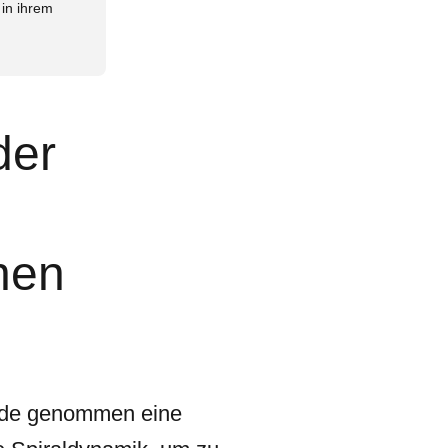
in ihrem
der
hen
unde genommen eine