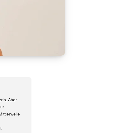
erin. Aber
zur
ittlerweile
t