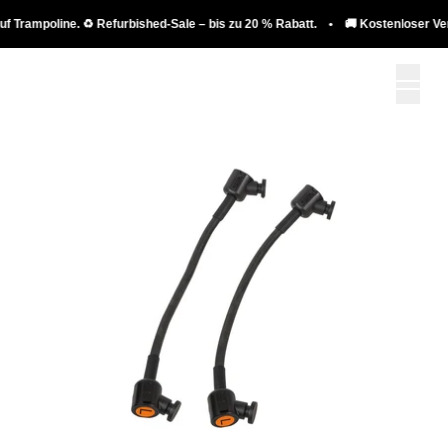
Trampoline. ♻️ Refurbished-Sale – bis zu 20 % Rabatt. • 🚚 Kostenloser Versa