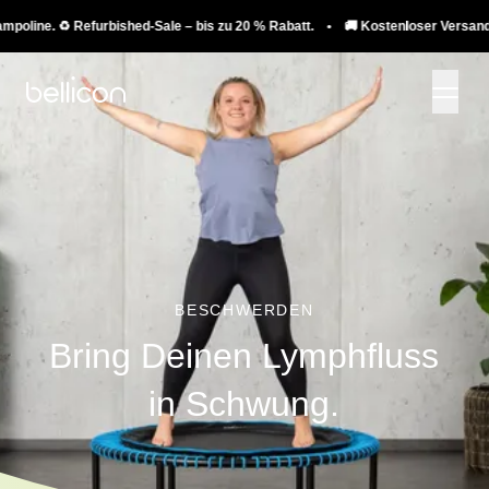
ne. ♻️ Refurbished-Sale – bis zu 20 % Rabatt. • 🚚 Kostenloser Versand auf T
BESCHWERDEN
Bring Deinen Lymphfluss
in Schwung.