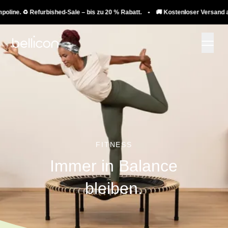
e. ♻️ Refurbished-Sale – bis zu 20 % Rabatt. • 🚚 Kostenloser Versand auf Tra
FITNESS
Immer in Balance
bleiben.