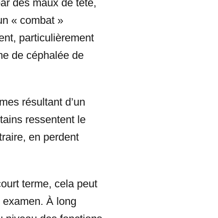
ar des maux de tête,
 un « combat »
ent, particulièrement
rme de céphalée de
mes résultant d’un
ains ressentent le
raire, en perdent
court terme, cela peut
n examen. À long