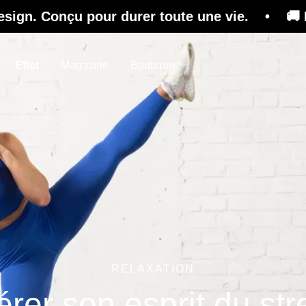
çu pour durer toute une vie. • 🚚 Livraison gr
Effet
Magazine
Boutique
RELAXATION
érer son esprit du str