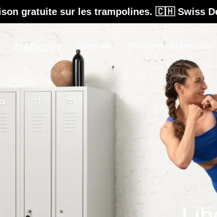
te sur les trampolines. 🇨🇭 Swiss Design. Con
Trampoline
Plateforme de formation
Lib