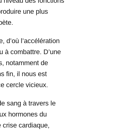
 niveau des fonctions
produire une plus
bète.
e, d’où l’accélération
ou à combattre. D’une
es, notamment de
 fin, il nous est
ce cercle vicieux.
e sang à travers le
 aux hormones du
e crise cardiaque,