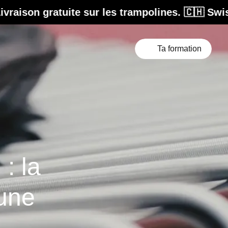
 les trampolines. 🇨🇭 Swiss Design. Conçu pou
Ta formation
: la
 une