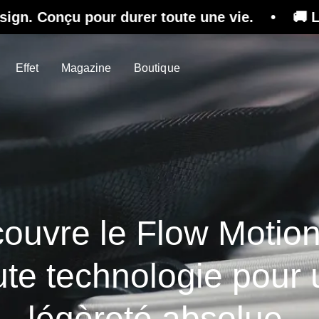
rer toute une vie. • 🚚 Livraison gratuite sur
Effet
Magazine
Boutique
ouvre le Flow Motion 
te technologie pour
légèreté absolue.