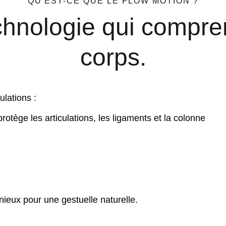
QU'EST-CE QUE LE FLOW MOTION ?
chnologie qui compre
corps.
lations :
otège les articulations, les ligaments et la colonne
ux pour une gestuelle naturelle.