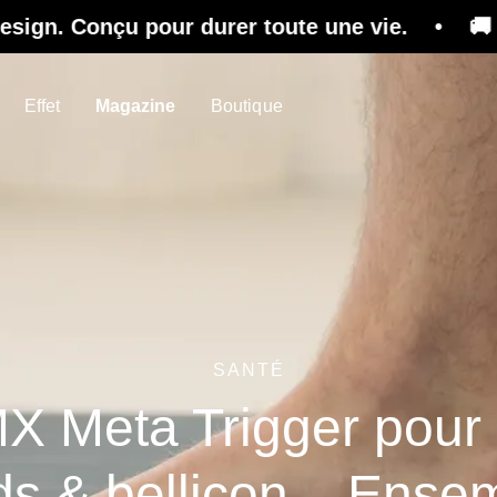
pour durer toute une vie. • 🚚 Livraison gratu
Effet
Magazine
Boutique
SANTÉ
X Meta Trigger pour 
ds & bellicon – Ense