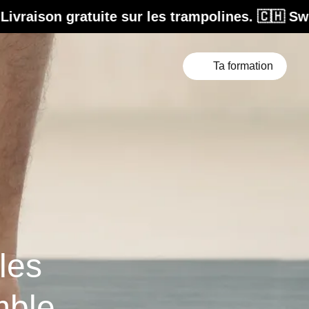
ite sur les trampolines. 🇨🇭 Swiss Design. Co
Ta formation
les
mble