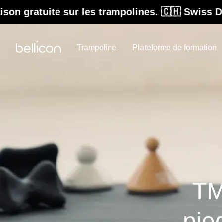
sur les trampolines. 🇨🇭 Swiss Design. Conçu 
Trampoline
Plateforme de formation
TM
pie