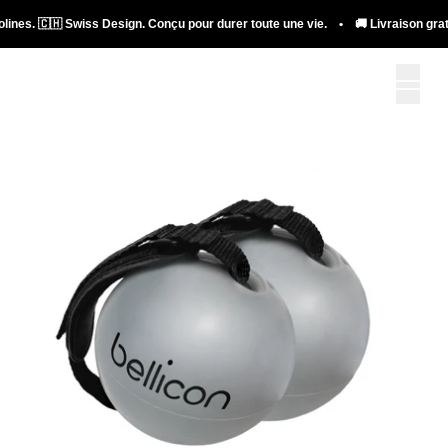
lines. 🇨🇭 Swiss Design. Conçu pour durer toute une vie. • 🚚 Livraison gratui