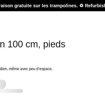
te sur les trampolines. ♻️ Refurbished Sale – 
on 100 cm, pieds
idien, même avec peu d’espace.