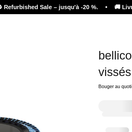
hed Sale – jusqu'à -20 %. • 🚚 Livraison gratui
Effet
Conseil
Magazine
Boutique
bellic
vissés
Bouger au quot