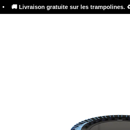
ison gratuite sur les trampolines. ♻️ Refurbis
Trampoline
Plateforme de formation