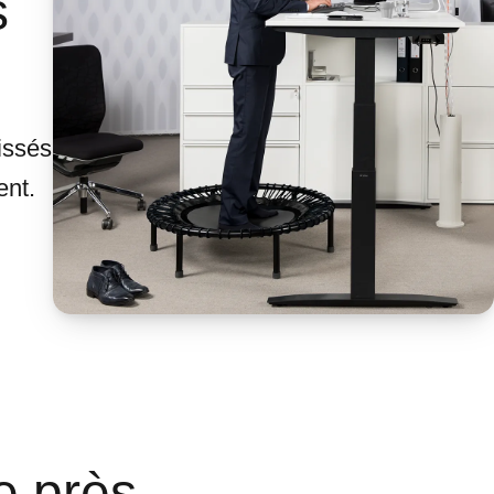
s
issés
ent.
e près.