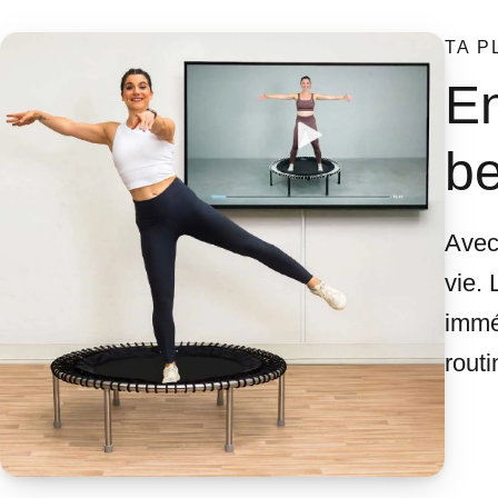
TA P
En
be
Avec 
vie. 
immé
routi