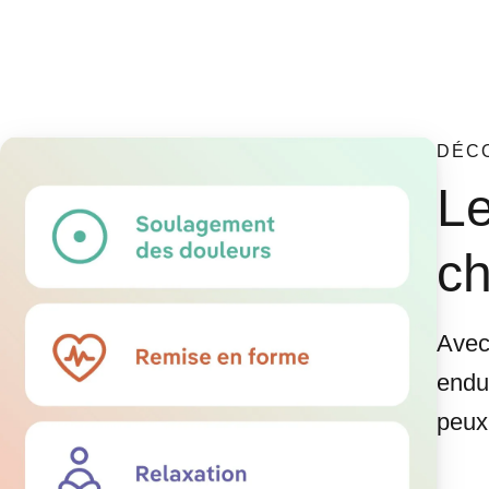
DÉC
Le
ch
Avec 
endu
peux 