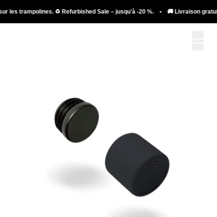
ur les trampolines. ♻️ Refurbished Sale – jusqu'à -20 %. • 🚚 Livraison gratuit