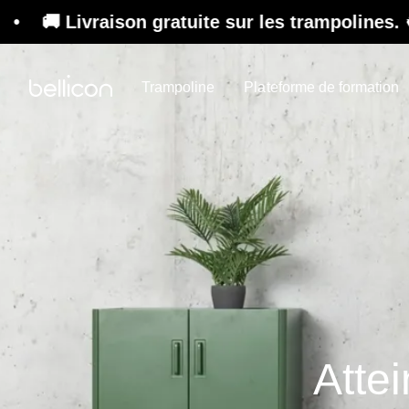
on gratuite sur les trampolines. ♻️ Refurbishe
Trampoline
Plateforme de formation
Atte