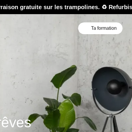
e sur les trampolines. ♻️ Refurbished Sale – ju
Ta formation
rêves