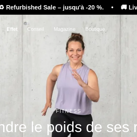
d Sale – jusqu'à -20 %. • 🚚 Livraison gratuit
Effet
Conseil
Magazine
Boutique
FITNESS
indre le poids de ses 