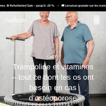
efurbished Sale – jusqu'à -20 %. • 🚚 Livraison gratuite sur les trampolines. ♻️
SANTÉ
Trampoline et vitamines
– tout ce dont tes os ont
besoin en cas
d’ostéoporose