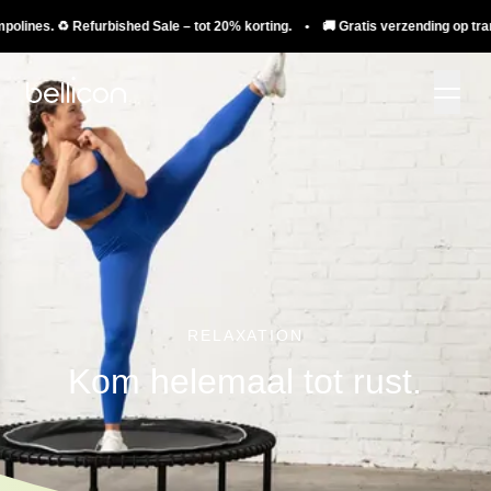
es. ♻️ Refurbished Sale – tot 20% korting. • 🚚 Gratis verzending op trampolin
RELAXATION
Kom helemaal tot rust.