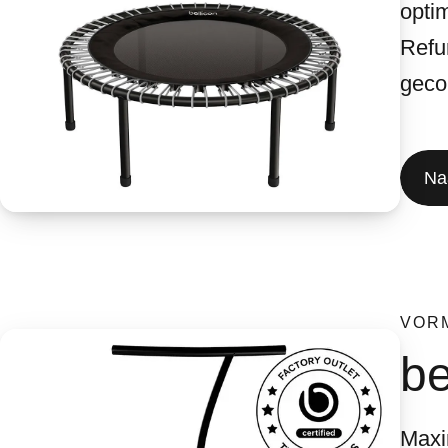
optim
Refu
gecon
Na
VOR
be
Maxi