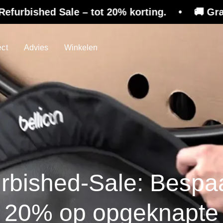
Sale – tot 20% korting. • 🚚 Gratis verzending
ect
Advies
Winkelen
rbished-Sale: Bespaa
20% op opgeknapte