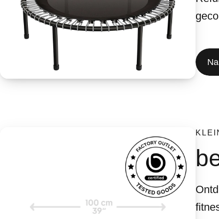
gecon
Na
KLEI
be
Ontd
fitn