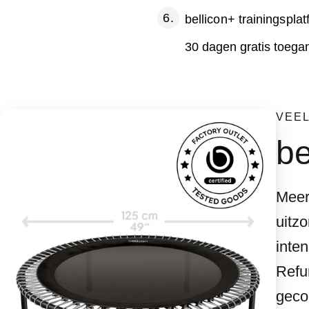
bellicon+ trainingspla
30 dagen gratis toega
VEEL
be
Meer
uitz
inten
Refu
gecon