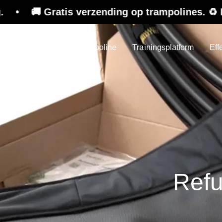
is verzending op trampolines. ♻️ Refurbished 
Trampoline
Trainingsplatform
Eff
Refu