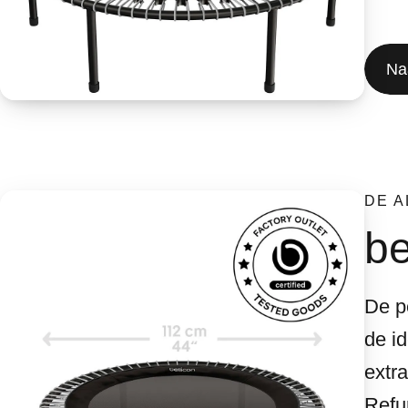
Na
DE 
be
De p
de i
extr
Refu