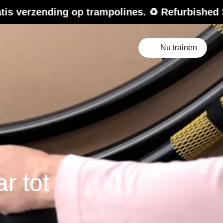
 op trampolines. ♻️ Refurbished Sale – tot 20
Nu trainen
r tot