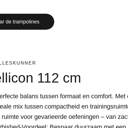
ar de trampolines
ALLESKUNNER
llicon 112 cm
erfecte balans tussen formaat en comfort. Met 
deale mix tussen compactheid en trainingsruimte
a ruimte voor gevarieerde oefeningen – van za
rbished-Voordeel: Bespaar duurzaam met een p