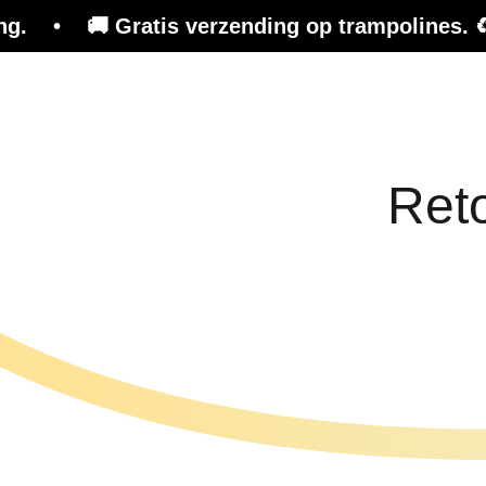
 Gratis verzending op trampolines. ♻️ Refurbi
Trampoline
Trainingsplatform
Eff
Ret