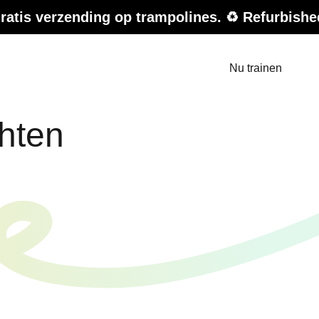
ending op trampolines. ♻️ Refurbished Sale – t
Nu trainen
hten