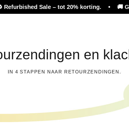
shed Sale – tot 20% korting. • 🚚 Gratis verz
ect
Advies
Winkelen
ourzendingen en klac
IN 4 STAPPEN NAAR RETOURZENDINGEN.