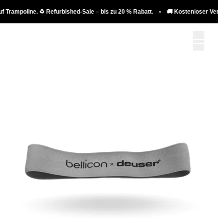
Trampoline. ♻️ Refurbished-Sale – bis zu 20 % Rabatt. • 🚚 Kostenloser Versa