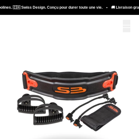
lines. 🇨🇭 Swiss Design. Conçu pour durer toute une vie. • 🚚 Livraison gratui