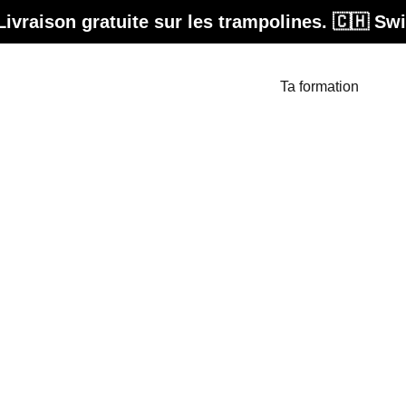
atuite sur les trampolines. 🇨🇭 Swiss Design
Aller à bellicon+
Ta formation