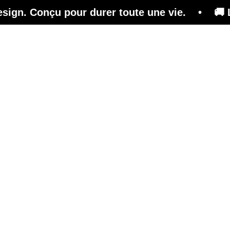
çu pour durer toute une vie. • 🚚 Livraison gr
n
Effet
Conseil
Magazine
Boutique