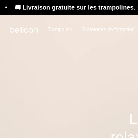
vraison gratuite sur les trampolines. ♻️ Refur
Trampoline
Plateforme de formation
L
rela