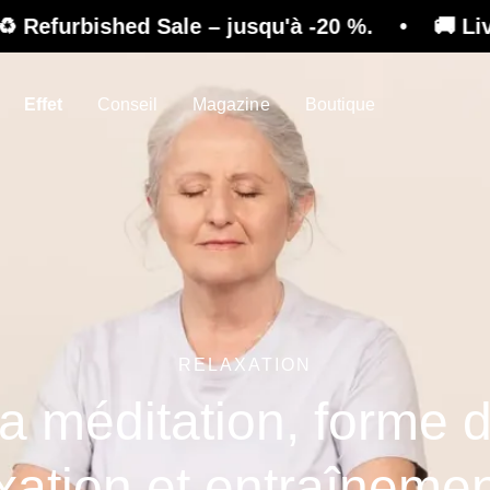
bished Sale – jusqu'à -20 %. • 🚚 Livraison gra
Effet
Conseil
Magazine
Boutique
RELAXATION
a méditation, forme 
xation et entraîneme