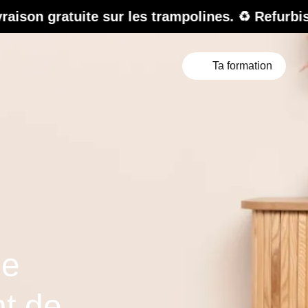
tuite sur les trampolines. ♻️ Refurbished Sale
Ta formation
de
nt de