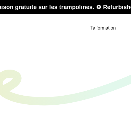
es trampolines. ♻️ Refurbished Sale – jusqu'à -
Ta formation