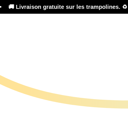
uite sur les trampolines. ♻️ Refurbished Sale 
Trampoline
Plateforme de formation