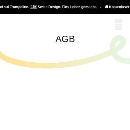
 auf Trampoline. 🇨🇭 Swiss Design. Fürs Leben gemacht. • 🚚 Kostenloser V
AGB