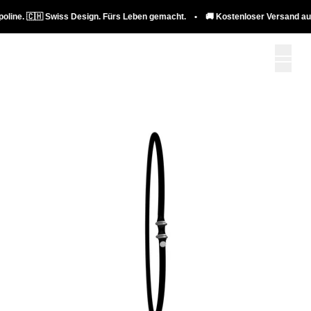
🇨🇭 Swiss Design. Fürs Leben gemacht. • 🚚 Kostenloser Versand auf Trampo